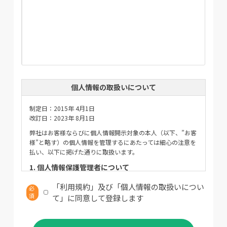
個人情報の取扱いについて
制定日：2015年 4月1日
改訂日：2023年 8月1日
弊社はお客様ならびに個人情報開示対象の本人（以下、”お客
様”と略す）の個人情報を管理するにあたっては細心の注意を
払い、以下に掲げた通りに取扱います。
1. 個人情報保護管理者について
弊社は、次の者を個人情報保護管理者に任命し、お客様の個
「利用規約」及び「個人情報の取扱いについ
必
人情報を適切且つ安全に管理し、外部からの不正アクセス、
須
て」に同意して登録します
紛失、破壊、改ざん、漏洩等を予防及び是正するための対策
を講じています。
個人情報保護管理者：取締役 遠峰 亮