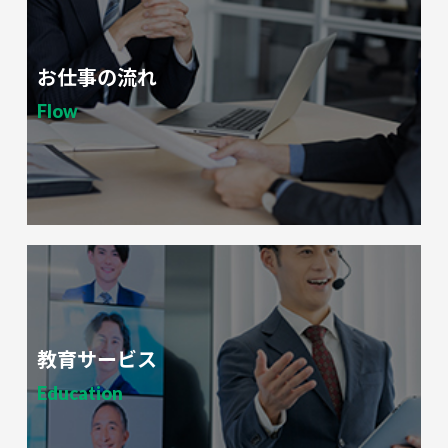
1. お客様から既に提供を受けている電話番号にかけ直し
て、本人を確認する。
2. お客様から既に提供を受けているメールアドレスにメー
ルを送信し、そのメールに返信して頂くことで本人であ
お仕事の流れ
ることを確認する。
3. Webにてお客様専用のIDとパスワードを入力して頂く。
Flow
4. 手続き時に、お客様の生年月日を確認することで、本人
を確認する。
8. 開示等の求めに応じる手続きについて
弊社では、本人確認を行なった後、お客様に対して「個人情
報開示等請求書」を郵送させていただきます。お客様より
「個人情報開示等請求書」を返送いただきましたら、速やか
に開示等に対して遅滞なく回答させていただきます。回答方
法は、電話による回答又は請求内容への回答を文書でご郵送
させていただきます。なお開示等の請求にあたり、弊社では
手数料の徴収はいたしません。
教育サービス
なお、個人情報に関する苦情及び相談、開示等についての弊
社問合わせ先は、次の通りです。
Education
株式会社アクロネット
個人情報お客様相談窓口
〒103－0023