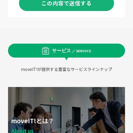
連絡先 03-4530-0003
2. 個人情報の利用目的について
弊社は以下に掲げる利用目的のために個人情報を収集しま
す。
・当社サイト「moveIT」の会員登録のため
・会員登録後の営業活動のため
・セミナー等のご案内のため
サービス
／ SERVICE
3. 個人情報の提供について
弊社は以下の通りお預かりした個人情報を、第三者に提供し
moveIT!が提供する豊富なサービスラインナップ
ます。
・貴殿のイニシャル及び業務経歴等をスキルシートとして、
顧客へ提供します。
・スキルシートは顧客担当者へ電子メールで送信します。
4. 個人情報の委託について
弊社は事業運営上、お客様により良いサービスを提供するた
めに業務の一部を外部に委託しております。その際、業務委
託先に個人情報を預託することがあります。この場合、弊社
moveIT!とは？
は、個人情報を適切に保護できる管理体制を敷き実行してい
ることを条件として委託先を厳選したうえで、契約等におい
About us