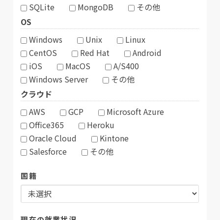
SQLite
MongoDB
その他
OS
Windows
Unix
Linux
CentOS
Red Hat
Android
iOS
MacOS
A/S400
Windows Server
その他
クラウド
AWS
GCP
Microsoft Azure
Office365
Heroku
Oracle Cloud
Kintone
Salesforce
その他
国籍
現在の就業状況