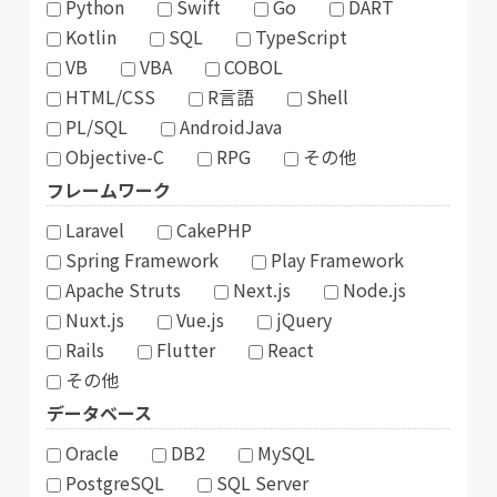
Python
Swift
Go
DART
Kotlin
SQL
TypeScript
VB
VBA
COBOL
HTML/CSS
R言語
Shell
PL/SQL
AndroidJava
Objective-C
RPG
その他
フレームワーク
Laravel
CakePHP
Spring Framework
Play Framework
Apache Struts
Next.js
Node.js
Nuxt.js
Vue.js
jQuery
Rails
Flutter
React
その他
データベース
Oracle
DB2
MySQL
PostgreSQL
SQL Server