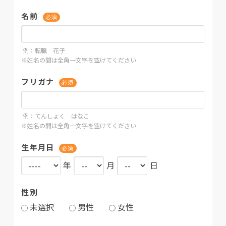
名前
必須
例：転職 花子
※姓名の間は全角一文字を空けてください
フリガナ
必須
例：てんしょく はなこ
※姓名の間は全角一文字を空けてください
生年月日
必須
年
月
日
性別
未選択
男性
女性