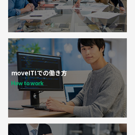
て個人情報の適正管理・機密保持などによりお客様の個人情
報の漏洩防止に必要な事項を取決め、適切な管理を実施させ
ます。
5. 提供の任意性とその結果
個人情報を提供するか否かは任意ですが、必須項目をご提示
いただけない場合には一部サービスを提供することができな
くなる恐れがありますので、ご了承ください。
6. 個人情報の開示・訂正・削除等について
弊社は、弊社がお客様からお預かりしている個人情報につい
moveIT!での働き方
て、お客様ご本人から開示・訂正・削除等のお申出があった
場合、お客様の本人確認をおこなった後、合理的な範囲で開
How to work
示・訂正・削除等をいたします。但し、他のお客様の生命・
身体・財産その他の利益を害するおそれのある場合、または
当社の業務遂行に著しく支障をきたすと判断したときは、こ
の限りではありません。また、法令等に定めのある場合は当
該法令に基づいて適切な対応をいたします。
7. 本人確認について
弊社では、以下の方法にてお客様の本人確認をさせていただ
いております。