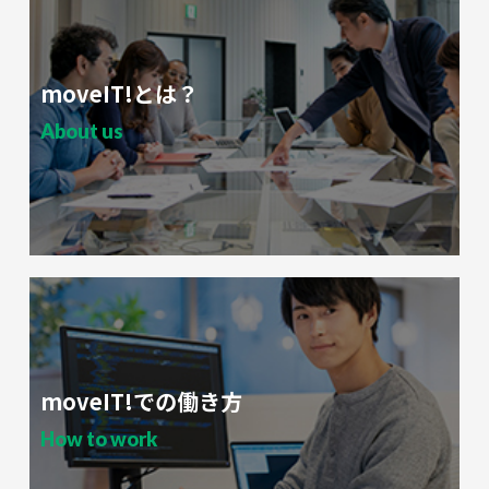
moveIT!とは？
About us
moveIT!での働き方
How to work