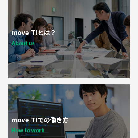
moveIT!とは？
About us
moveIT!での働き方
How to work