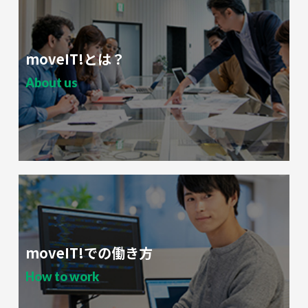
moveIT!とは？
About us
moveIT!での働き方
How to work