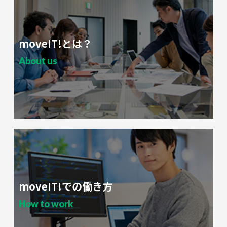
moveIT!とは？
About us
moveIT!での働き方
How to work