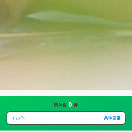
0
案件数
件
その他
条件変更