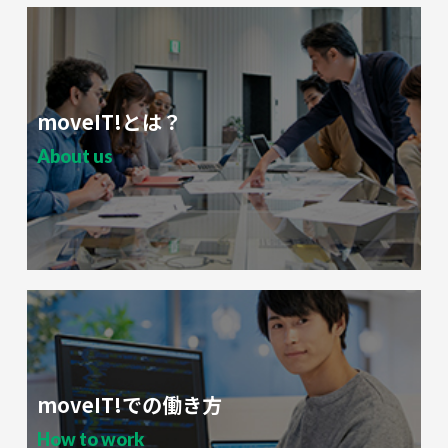
moveIT!とは？
About us
moveIT!での働き方
How to work