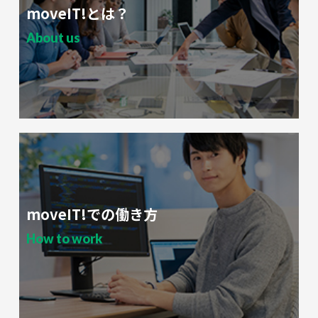
moveIT!とは？
About us
moveIT!での働き方
How to work