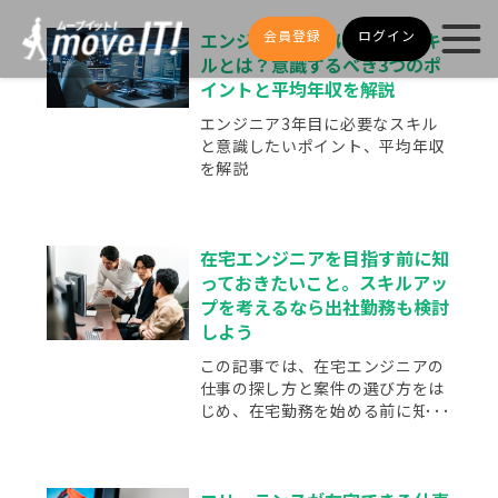
会員登録
ログイン
エンジニア3年目に必要なスキ
ルとは？意識するべき3つのポ
イントと平均年収を解説
エンジニア3年目に必要なスキル
と意識したいポイント、平均年収
を解説
在宅エンジニアを目指す前に知
っておきたいこと。スキルアッ
プを考えるなら出社勤務も検討
しよう
この記事では、在宅エンジニアの
仕事の探し方と案件の選び方をは
じめ、在宅勤務を始める前に知っ
ておきたい情報をお伝えします。