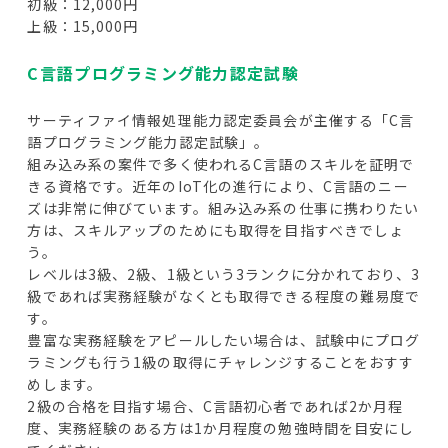
初級：12,000円
上級：15,000円
C言語プログラミング能力認定試験
サーティファイ情報処理能力認定委員会が主催する「C言
語プログラミング能力認定試験」。
組み込み系の案件で多く使われるC言語のスキルを証明で
きる資格です。近年のIoT化の進行により、C言語のニー
ズは非常に伸びています。組み込み系の仕事に携わりたい
方は、スキルアップのためにも取得を目指すべきでしょ
う。
レベルは3級、2級、1級という3ランクに分かれており、3
級であれば実務経験がなくとも取得できる程度の難易度で
す。
豊富な実務経験をアピールしたい場合は、試験中にプログ
ラミングも行う1級の取得にチャレンジすることをおすす
めします。
2級の合格を目指す場合、C言語初心者であれば2か月程
度、実務経験のある方は1か月程度の勉強時間を目安にし