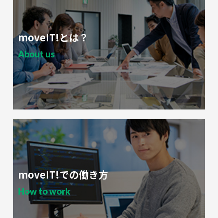
moveIT!とは？
About us
moveIT!での働き方
How to work