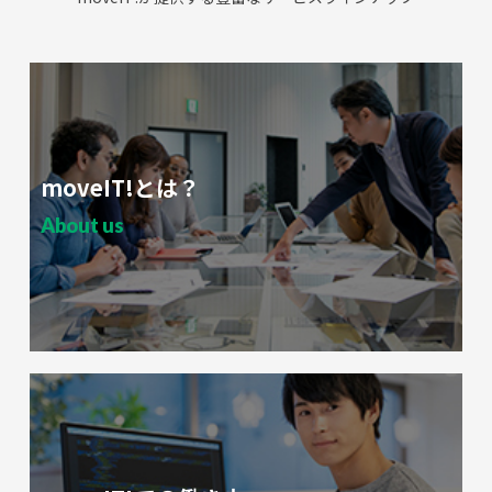
moveIT!とは？
About us