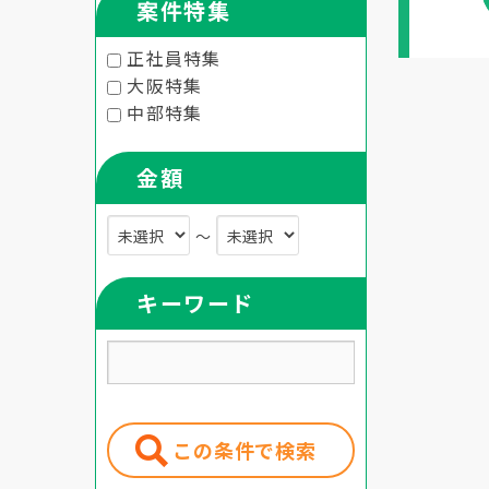
案件特集
正社員特集
大阪特集
中部特集
金額
～
キーワード