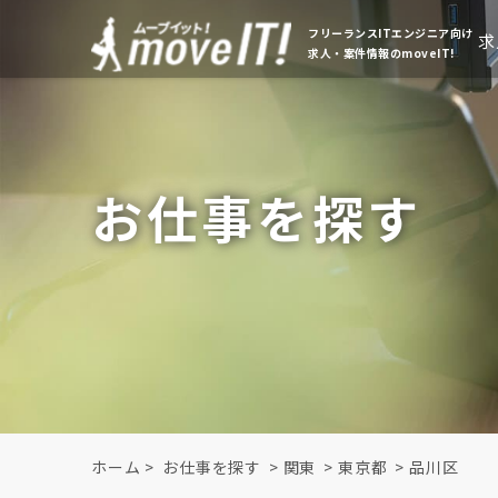
フリーランスITエンジニア向け
求
求人・案件情報のmoveIT!
お仕事を探す
ホーム
>
お仕事を探す
>
関東
>
東京都
>
品川区