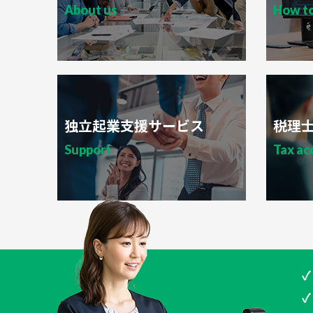
About us
How t
独立起業支援サービス
税理
Support
Tax ac