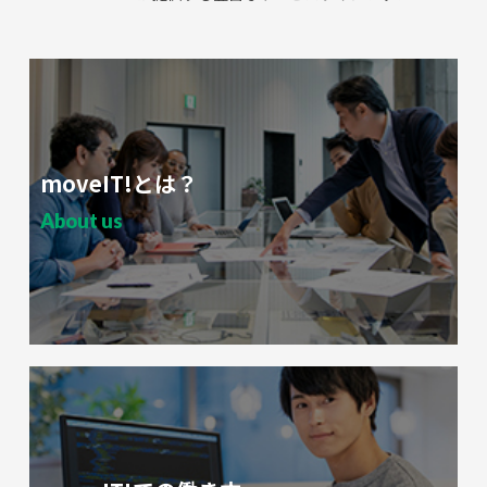
moveIT!とは？
About us