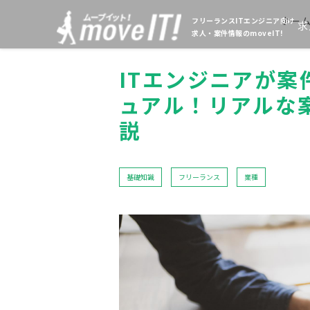
ホー
フリーランスITエンジニア向け
求
求人・案件情報のmoveIT!
ITエンジニアが
ュアル！リアルな
説
基礎知識
フリーランス
業種