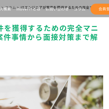
ム
>
コラム
>
ITエンジニアが案件を獲得するための完全マニュア
会員
人検索
moveIT!とは
お問い合わせ
コラム
案件を獲得するための完全マニ
案件事情から面接対策まで解